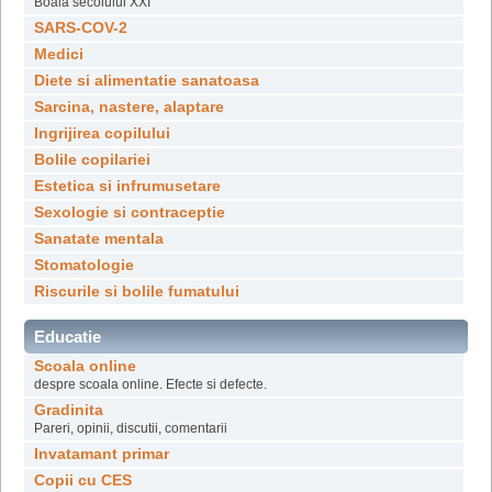
Boala secolului XXI
SARS-COV-2
Medici
Diete si alimentatie sanatoasa
Sarcina, nastere, alaptare
Ingrijirea copilului
Bolile copilariei
Estetica si infrumusetare
Sexologie si contraceptie
Sanatate mentala
Stomatologie
Riscurile si bolile fumatului
Educatie
Scoala online
despre scoala online. Efecte si defecte.
Gradinita
Pareri, opinii, discutii, comentarii
Invatamant primar
Copii cu CES