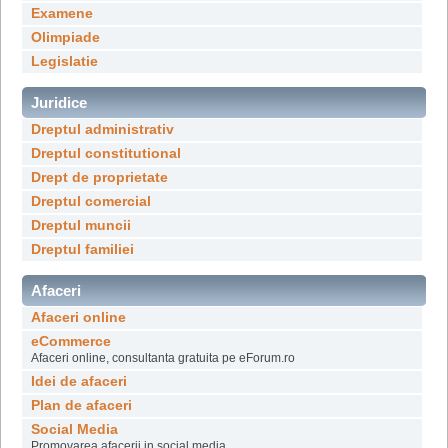
Examene
Olimpiade
Legislatie
Juridice
Dreptul administrativ
Dreptul constitutional
Drept de proprietate
Dreptul comercial
Dreptul muncii
Dreptul familiei
Afaceri
Afaceri online
eCommerce
Afaceri online, consultanta gratuita pe eForum.ro
Idei de afaceri
Plan de afaceri
Social Media
Promovarea afacerii in social media