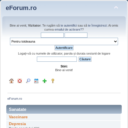
eForum.ro
Bine ai venit,
Vizitator
. Te rugăm să
te autentifici
sau să
te înregistrezi
. Ai omis
cumva
emailul de activare?
?
Logați-vă cu numele de utilizator, parola și durata sesiunii de logare
Stiri:
Bine-ai venit!
eForum.ro
Sanatate
Vaccinare
Depresia