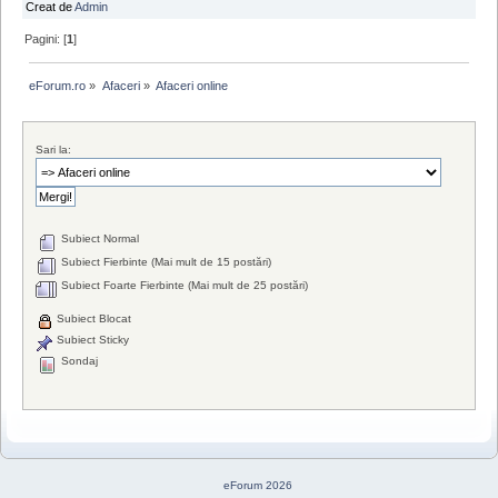
Creat de
Admin
Pagini: [
1
]
eForum.ro
»
Afaceri
»
Afaceri online
Sari la:
Subiect Normal
Subiect Fierbinte (Mai mult de 15 postări)
Subiect Foarte Fierbinte (Mai mult de 25 postări)
Subiect Blocat
Subiect Sticky
Sondaj
eForum 2026