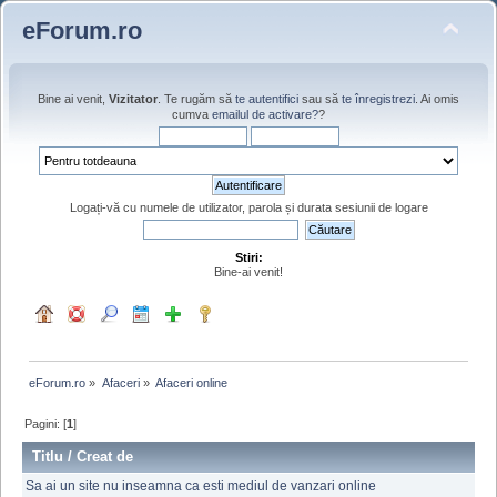
eForum.ro
Bine ai venit,
Vizitator
. Te rugăm să
te autentifici
sau să
te înregistrezi
. Ai omis
cumva
emailul de activare?
?
Logați-vă cu numele de utilizator, parola și durata sesiunii de logare
Stiri:
Bine-ai venit!
eForum.ro
»
Afaceri
»
Afaceri online
Pagini: [
1
]
Titlu
/
Creat de
Sa ai un site nu inseamna ca esti mediul de vanzari online