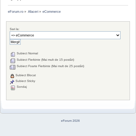
eForum.ro
»
Afaceri
»
eCommerce
Sari la:
Subiect Normal
Subiect Fierbinte (Mai mult de 15 postări)
Subiect Foarte Fierbinte (Mai mult de 25 postări)
Subiect Blocat
Subiect Sticky
Sondaj
eForum 2026