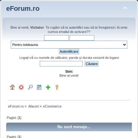
eForum.ro
Bine ai venit,
Vizitator
. Te rugăm să
te autentifici
sau să
te înregistrezi
. Ai omis
cumva
emailul de activare?
?
Logați-vă cu numele de utilizator, parola și durata sesiunii de logare
Stiri:
Bine-ai venit!
eForum.ro
»
Afaceri
»
eCommerce
Pagini: [
1
]
Nu sunt mesaje...
Pagini: [
1
]