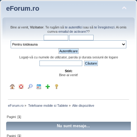
eForum.ro
Bine ai venit,
Vizitator
. Te rugăm să
te autentifici
sau să
te înregistrezi
. Ai omis
cumva
emailul de activare?
?
Logați-vă cu numele de utilizator, parola și durata sesiunii de logare
Stiri:
Bine-ai venit!
eForum.ro
»
Telefoane mobile si Tablete
»
Alte dispozitive
Pagini: [
1
]
Nu sunt mesaje...
Pagini: [
1
]