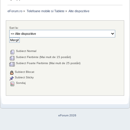
eForum.ro
»
Telefoane mobile si Tablete
»
Alte dispozitive
Sari la:
Subiect Normal
Subiect Fierbinte (Mai mult de 15 postări)
Subiect Foarte Fierbinte (Mai mult de 25 postări)
Subiect Blocat
Subiect Sticky
Sondaj
eForum 2026