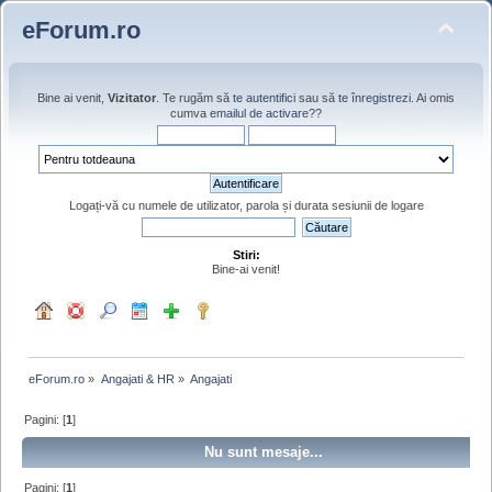
eForum.ro
Bine ai venit,
Vizitator
. Te rugăm să
te autentifici
sau să
te înregistrezi
. Ai omis
cumva
emailul de activare?
?
Logați-vă cu numele de utilizator, parola și durata sesiunii de logare
Stiri:
Bine-ai venit!
eForum.ro
»
Angajati & HR
»
Angajati
Pagini: [
1
]
Nu sunt mesaje...
Pagini: [
1
]