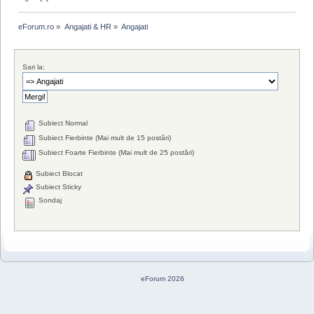
eForum.ro
»
Angajati & HR
»
Angajati
Sari la:
Subiect Normal
Subiect Fierbinte (Mai mult de 15 postări)
Subiect Foarte Fierbinte (Mai mult de 25 postări)
Subiect Blocat
Subiect Sticky
Sondaj
eForum 2026