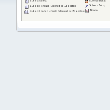
Subiect Normal
Subiect Blocat
Subiect Sticky
Subiect Fierbinte (Mai mult de 15 postări)
Sondaj
Subiect Foarte Fierbinte (Mai mult de 25 postări)