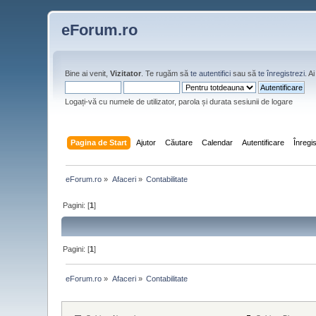
eForum.ro
Bine ai venit,
Vizitator
. Te rugăm să
te autentifici
sau să
te înregistrezi
. 
Logați-vă cu numele de utilizator, parola și durata sesiunii de logare
Pagina de Start
Ajutor
Căutare
Calendar
Autentificare
Înregi
eForum.ro
»
Afaceri
»
Contabilitate
Pagini: [
1
]
Pagini: [
1
]
eForum.ro
»
Afaceri
»
Contabilitate