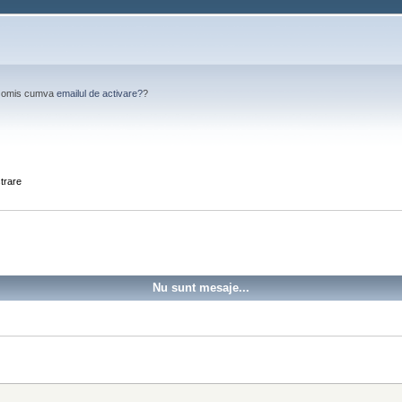
Ai omis cumva
emailul de activare?
?
strare
Nu sunt mesaje...