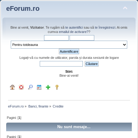
eForum.ro
Bine ai venit,
Vizitator
. Te rugăm să
te autentifici
sau să
te înregistrezi
. Ai omis
cumva
emailul de activare?
?
Logați-vă cu numele de utilizator, parola și durata sesiunii de logare
Stiri:
Bine-ai venit!
eForum.ro
»
Banci, finante
»
Credite
Pagini: [
1
]
Nu sunt mesaje...
Pagini: [
1
]