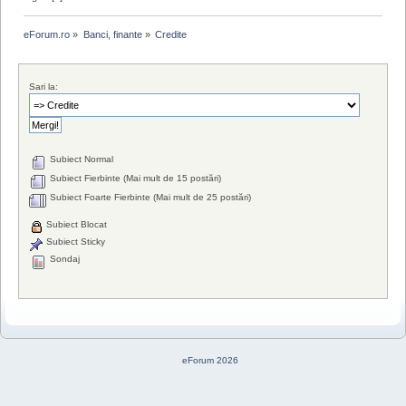
eForum.ro
»
Banci, finante
»
Credite
Sari la:
Subiect Normal
Subiect Fierbinte (Mai mult de 15 postări)
Subiect Foarte Fierbinte (Mai mult de 25 postări)
Subiect Blocat
Subiect Sticky
Sondaj
eForum 2026