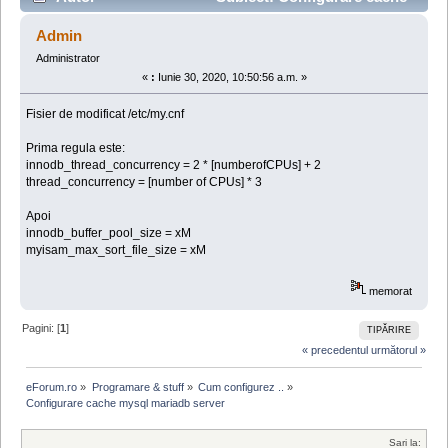
mysql mariadb server (Citit de 214575 ori)
Admin
Administrator
«
:
Iunie 30, 2020, 10:50:56 a.m. »
Fisier de modificat /etc/my.cnf
Prima regula este:
innodb_thread_concurrency = 2 * [numberofCPUs] + 2
thread_concurrency = [number of CPUs] * 3
Apoi
innodb_buffer_pool_size = xM
myisam_max_sort_file_size = xM
memorat
Pagini: [
1
]
TIPĂRIRE
« precedentul
următorul »
eForum.ro
»
Programare & stuff
»
Cum configurez ..
»
Configurare cache mysql mariadb server
Sari la: