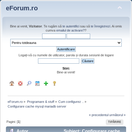
eForum.ro
Bine ai venit,
Vizitator
. Te rugăm să
te autentifici
sau să
te înregistrezi
. Ai omis
cumva
emailul de activare?
?
Logați-vă cu numele de utilizator, parola și durata sesiunii de logare
Stiri:
Bine-ai venit!
eForum.ro
»
Programare & stuff
»
Cum configurez ..
»
Configurare cache mysql mariadb server
« precedentul
următorul »
Pagini: [
1
]
TIPĂRIRE
Autor
Subiect: Configurare cache