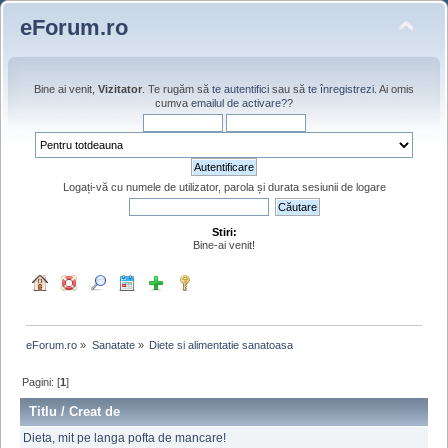
eForum.ro
Bine ai venit,
Vizitator
. Te rugăm să
te autentifici
sau să
te înregistrezi
. Ai omis
cumva
emailul de activare?
?
Logați-vă cu numele de utilizator, parola și durata sesiunii de logare
Stiri:
Bine-ai venit!
eForum.ro
»
Sanatate
»
Diete si alimentatie sanatoasa
Pagini: [
1
]
Titlu
/
Creat de
Dieta, mit pe langa pofta de mancare!