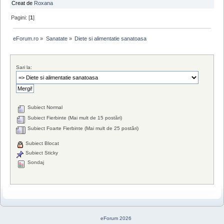
Creat de
Roxana
Pagini: [
1
]
eForum.ro
»
Sanatate
»
Diete si alimentatie sanatoasa
Sari la:
Subiect Normal
Subiect Fierbinte (Mai mult de 15 postări)
Subiect Foarte Fierbinte (Mai mult de 25 postări)
Subiect Blocat
Subiect Sticky
Sondaj
eForum 2026