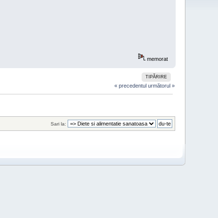
memorat
TIPĂRIRE
« precedentul
următorul »
Sari la: