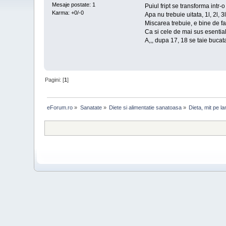
Mesaje postate: 1
Puiul fript se transforma intr-
Karma: +0/-0
Apa nu trebuie uitata, 1l, 2l, 3l
Miscarea trebuie, e bine de fa
Ca si cele de mai sus esential 
A,,, dupa 17, 18 se taie bucat
Pagini: [
1
]
eForum.ro
»
Sanatate
»
Diete si alimentatie sanatoasa
»
Dieta, mit pe l