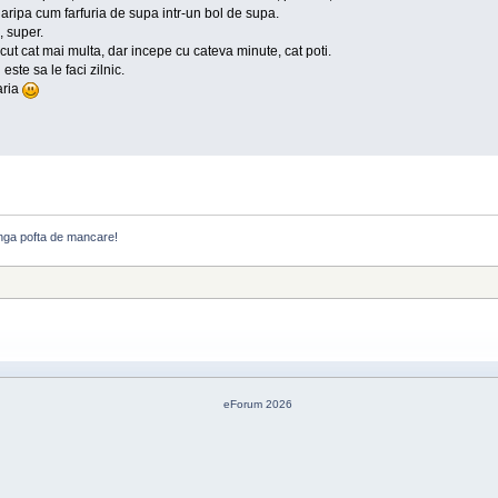
o aripa cum farfuria de supa intr-un bol de supa.
, super.
cut cat mai multa, dar incepe cu cateva minute, cat poti.
este sa le faci zilnic.
aria
anga pofta de mancare!
eForum 2026