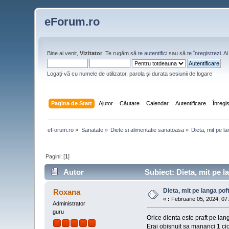
eForum.ro
Bine ai venit,
Vizitator
. Te rugăm să
te autentifici
sau să
te înregistrezi
. 
Logați-vă cu numele de utilizator, parola și durata sesiunii de logare
Pagina de Start
Ajutor
Căutare
Calendar
Autentificare
Înregi
eForum.ro
»
Sanatate
»
Diete si alimentatie sanatoasa
»
Dieta, mit pe l
Pagini: [
1
]
Autor
Subiect: Dieta, mit pe l
Dieta, mit pe langa po
Roxana
«
:
Februarie 05, 2024, 07:
Administrator
guru
Orice dienta este praft pe lang
Erai obisnuit sa mananci 1 cio