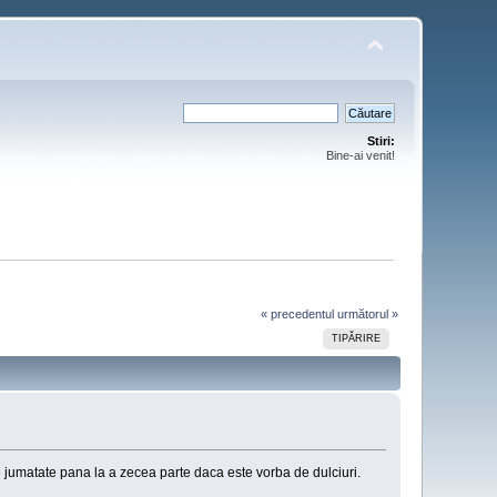
Stiri:
Bine-ai venit!
« precedentul
următorul »
TIPĂRIRE
fie jumatate pana la a zecea parte daca este vorba de dulciuri.