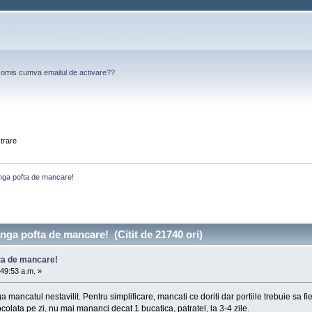
Ai omis cumva
emailul de activare?
?
strare
anga pofta de mancare!
anga pofta de mancare! (Citit de 21740 ori)
fta de mancare!
49:53 a.m. »
a mancatul nestavilit. Pentru simplificare, mancati ce doriti dar portiile trebuie sa 
colata pe zi, nu mai mananci decat 1 bucatica, patratel, la 3-4 zile.