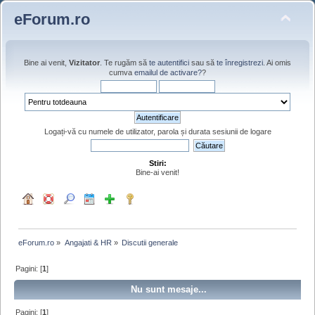
eForum.ro
Bine ai venit,
Vizitator
. Te rugăm să
te autentifici
sau să
te înregistrezi
. Ai omis
cumva
emailul de activare?
?
Logați-vă cu numele de utilizator, parola și durata sesiunii de logare
Stiri:
Bine-ai venit!
eForum.ro
»
Angajati & HR
»
Discutii generale
Pagini: [
1
]
Nu sunt mesaje...
Pagini: [
1
]