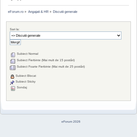
eForum.ro
»
Angajati & HR
»
Discutii generale
Sari la:
Subiect Normal
Subiect Fierbinte (Mai mult de 15 postări)
Subiect Foarte Fierbinte (Mai mult de 25 postări)
Subiect Blocat
Subiect Sticky
Sondaj
eForum 2026