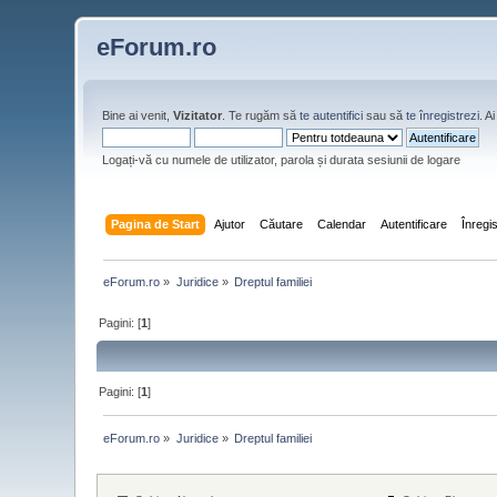
eForum.ro
Bine ai venit,
Vizitator
. Te rugăm să
te autentifici
sau să
te înregistrezi
. 
Logați-vă cu numele de utilizator, parola și durata sesiunii de logare
Pagina de Start
Ajutor
Căutare
Calendar
Autentificare
Înregi
eForum.ro
»
Juridice
»
Dreptul familiei
Pagini: [
1
]
Pagini: [
1
]
eForum.ro
»
Juridice
»
Dreptul familiei