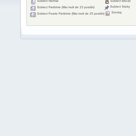
Subiect Normal
Subiect Blocat
Subiect Sticky
Subiect Fierbinte (Mai mult de 15 postări)
Sondaj
Subiect Foarte Fierbinte (Mai mult de 25 postări)