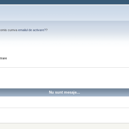
Ai omis cumva
emailul de activare?
?
strare
Nu sunt mesaje...