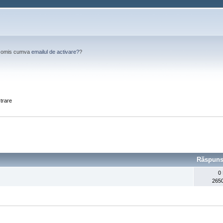
Ai omis cumva
emailul de activare?
?
strare
Răspuns
0
2650