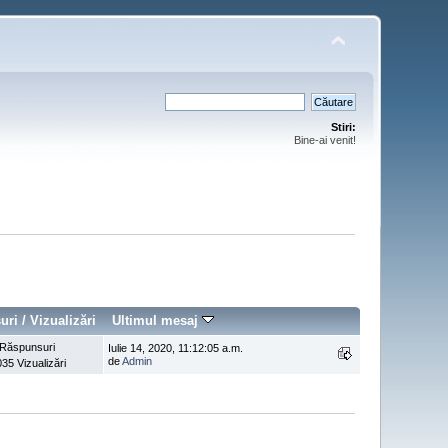
Stiri:
Bine-ai venit!
uri
/
Vizualizări
Ultimul mesaj
 Răspunsuri
Iulie 14, 2020, 11:12:05 a.m.
de
Admin
35 Vizualizări