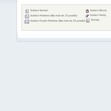
Subiect Normal
Subiect Blocat
Subiect Sticky
Subiect Fierbinte (Mai mult de 15 postări)
Sondaj
Subiect Foarte Fierbinte (Mai mult de 25 postări)