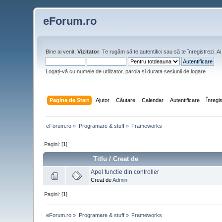
eForum.ro
Bine ai venit,
Vizitator
. Te rugăm să
te autentifici
sau să
te înregistrezi
. 
Logați-vă cu numele de utilizator, parola și durata sesiunii de logare
Pagina de Start
Ajutor
Căutare
Calendar
Autentificare
Înregi
eForum.ro
»
Programare & stuff
»
Frameworks
Pagini: [
1
]
Titlu
/
Creat de
Apel functie din controller
Creat de
Admin
Pagini: [
1
]
eForum.ro
»
Programare & stuff
»
Frameworks