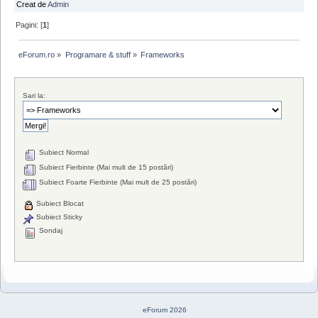
Creat de
Admin
Pagini: [
1
]
eForum.ro
»
Programare & stuff
»
Frameworks
Sari la:
Subiect Normal
Subiect Fierbinte (Mai mult de 15 postări)
Subiect Foarte Fierbinte (Mai mult de 25 postări)
Subiect Blocat
Subiect Sticky
Sondaj
eForum 2026