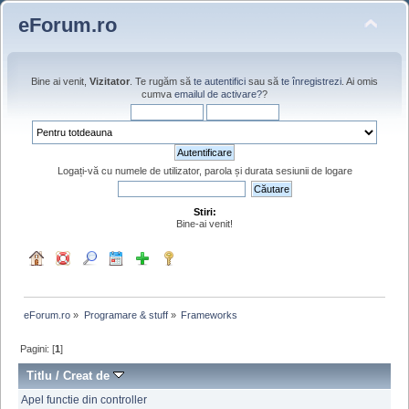
eForum.ro
Bine ai venit,
Vizitator
. Te rugăm să
te autentifici
sau să
te înregistrezi
. Ai omis
cumva
emailul de activare?
?
Logați-vă cu numele de utilizator, parola și durata sesiunii de logare
Stiri:
Bine-ai venit!
eForum.ro
»
Programare & stuff
»
Frameworks
Pagini: [
1
]
Titlu
/
Creat de
Apel functie din controller