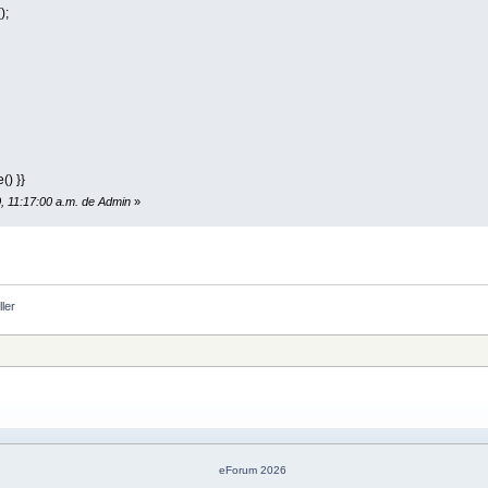
);
() }}
20, 11:17:00 a.m. de Admin
»
ller
eForum 2026