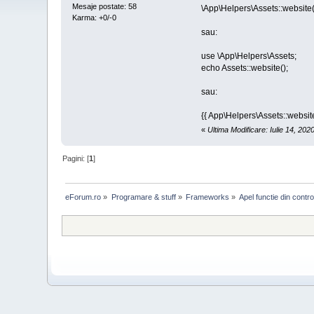
Mesaje postate: 58
\App\Helpers\Assets::website(
Karma: +0/-0
sau:
use \App\Helpers\Assets;
echo Assets::website();
sau:
{{ App\Helpers\Assets::website
«
Ultima Modificare: Iulie 14, 20
Pagini: [
1
]
eForum.ro
»
Programare & stuff
»
Frameworks
»
Apel functie din contro