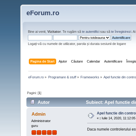
eForum.ro
Bine ai venit,
Vizitator
. Te rugăm să
te autentifici
sau să
te înregistrezi
. 
Logați-vă cu numele de utilizator, parola și durata sesiunii de logare
Pagina de Start
Ajutor
Căutare
Calendar
Autentificare
Înregi
eForum.ro
»
Programare & stuff
»
Frameworks
»
Apel functie din contro
Pagini: [
1
]
Autor
Subiect: Apel functie din
Apel functie din contro
Admin
«
:
Iulie 14, 2020, 11:12:05
Administrator
guru
Daca numele controlerului est