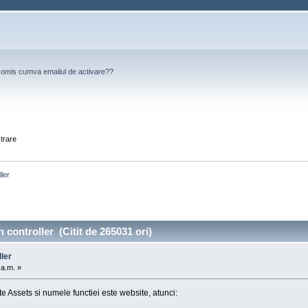
Ai omis cumva
emailul de activare?
?
strare
ller
 controller (Citit de 265031 ori)
ller
 a.m. »
e Assets si numele functiei este website, atunci: