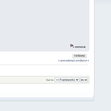
memorat
TIPĂRIRE
« precedentul
următorul »
Sari la: