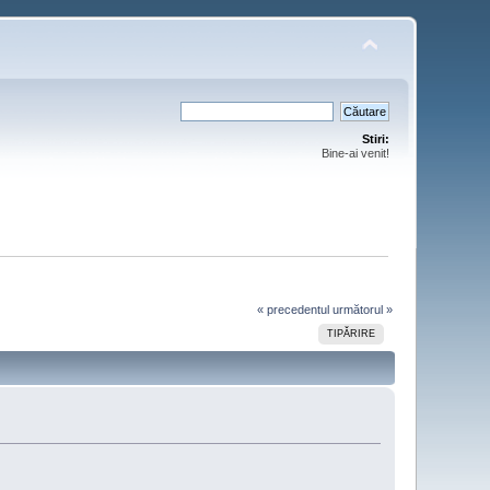
Stiri:
Bine-ai venit!
« precedentul
următorul »
TIPĂRIRE