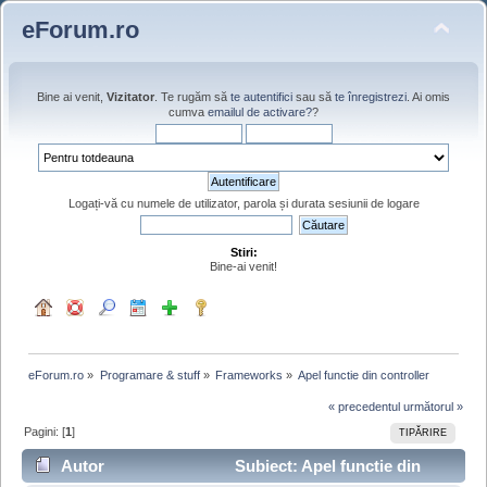
eForum.ro
Bine ai venit,
Vizitator
. Te rugăm să
te autentifici
sau să
te înregistrezi
. Ai omis
cumva
emailul de activare?
?
Logați-vă cu numele de utilizator, parola și durata sesiunii de logare
Stiri:
Bine-ai venit!
eForum.ro
»
Programare & stuff
»
Frameworks
»
Apel functie din controller
« precedentul
următorul »
Pagini: [
1
]
TIPĂRIRE
Autor
Subiect: Apel functie din