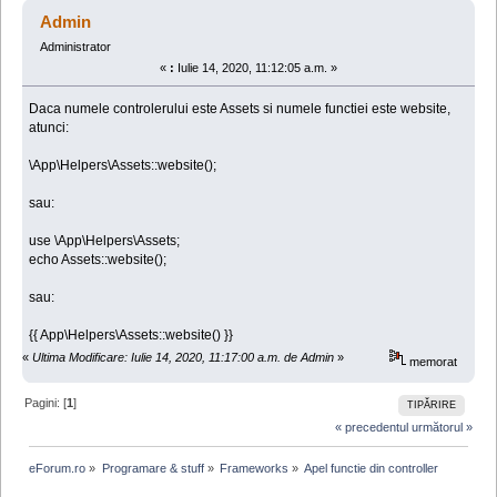
controller (Citit de 265042 ori)
Admin
Administrator
«
:
Iulie 14, 2020, 11:12:05 a.m. »
Daca numele controlerului este Assets si numele functiei este website,
atunci:
\App\Helpers\Assets::website();
sau:
use \App\Helpers\Assets;
echo Assets::website();
sau:
{{ App\Helpers\Assets::website() }}
«
Ultima Modificare: Iulie 14, 2020, 11:17:00 a.m. de Admin
»
memorat
Pagini: [
1
]
TIPĂRIRE
« precedentul
următorul »
eForum.ro
»
Programare & stuff
»
Frameworks
»
Apel functie din controller