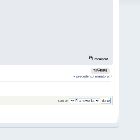
memorat
TIPĂRIRE
« precedentul
următorul »
Sari la: