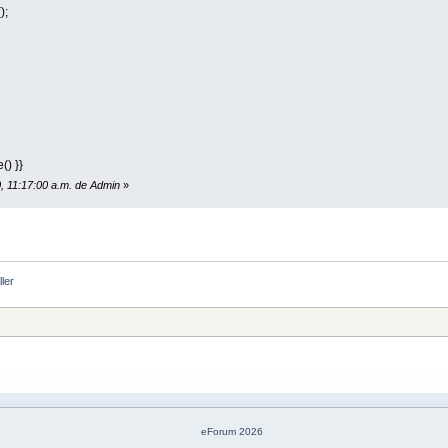
);
() }}
20, 11:17:00 a.m. de Admin
»
ller
eForum 2026