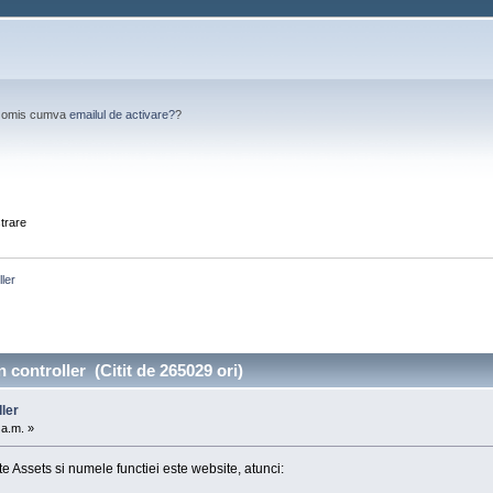
Ai omis cumva
emailul de activare?
?
strare
ller
 controller (Citit de 265029 ori)
ller
 a.m. »
e Assets si numele functiei este website, atunci: