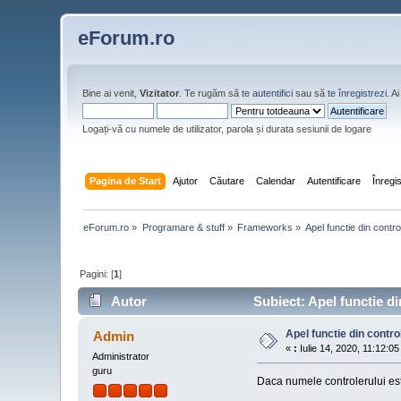
eForum.ro
Bine ai venit,
Vizitator
. Te rugăm să
te autentifici
sau să
te înregistrezi
. 
Logați-vă cu numele de utilizator, parola și durata sesiunii de logare
Pagina de Start
Ajutor
Căutare
Calendar
Autentificare
Înregi
eForum.ro
»
Programare & stuff
»
Frameworks
»
Apel functie din contro
Pagini: [
1
]
Autor
Subiect: Apel functie din
Apel functie din contro
Admin
«
:
Iulie 14, 2020, 11:12:05
Administrator
guru
Daca numele controlerului est