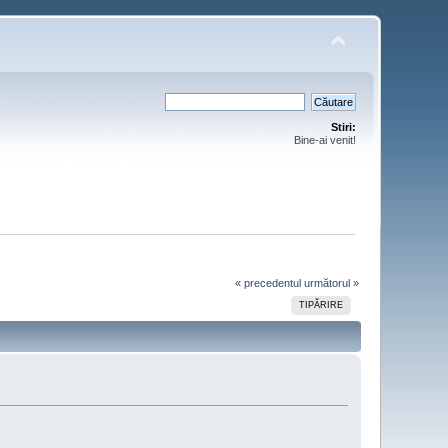
Stiri:
Bine-ai venit!
« precedentul
următorul »
TIPĂRIRE