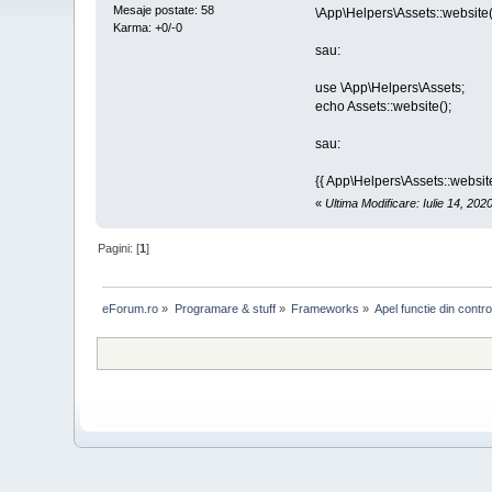
Mesaje postate: 58
\App\Helpers\Assets::website(
Karma: +0/-0
sau:
use \App\Helpers\Assets;
echo Assets::website();
sau:
{{ App\Helpers\Assets::website
«
Ultima Modificare: Iulie 14, 20
Pagini: [
1
]
eForum.ro
»
Programare & stuff
»
Frameworks
»
Apel functie din contro