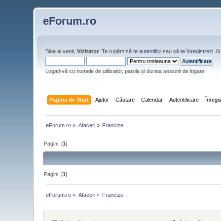
eForum.ro
Bine ai venit,
Vizitator
. Te rugăm să
te autentifici
sau să
te înregistrezi
. 
Logați-vă cu numele de utilizator, parola și durata sesiunii de logare
Pagina de Start
Ajutor
Căutare
Calendar
Autentificare
Înregi
eForum.ro
»
Afaceri
»
Francize
Pagini: [
1
]
Pagini: [
1
]
eForum.ro
»
Afaceri
»
Francize