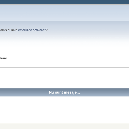
Ai omis cumva
emailul de activare?
?
strare
Nu sunt mesaje...