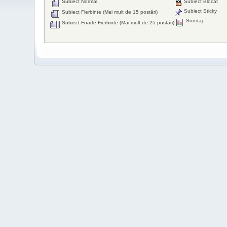
Subiect Normal
Subiect Blocat
Subiect Sticky
Subiect Fierbinte (Mai mult de 15 postări)
Sondaj
Subiect Foarte Fierbinte (Mai mult de 25 postări)