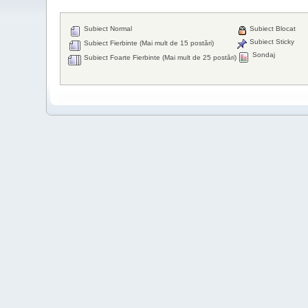
Subiect Normal
Subiect Blocat
Subiect Sticky
Subiect Fierbinte (Mai mult de 15 postări)
Sondaj
Subiect Foarte Fierbinte (Mai mult de 25 postări)