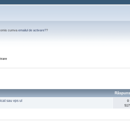
Ai omis cumva
emailul de activare?
?
strare
Răspuns
cat sau vps ul
0
517