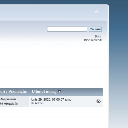
Stiri:
Bine-ai venit!
uri
/
Vizualizări
Ultimul mesaj
 Răspunsuri
Iunie 29, 2020, 07:00:07 a.m.
de
Admin
36 Vizualizări