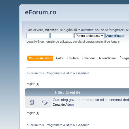
eForum.ro
Bine ai venit,
Vizitator
. Te rugăm să
te autentifici
sau să
te înregistrezi
. 
Logați-vă cu numele de utilizator, parola și durata sesiunii de logare
Pagina de Start
Ajutor
Căutare
Calendar
Autentificare
Înregi
eForum.ro
»
Programare & stuff
»
Gazduire
Pagini: [
1
]
Titlu
/
Creat de
Cum aleg gazduirea, unde sa-mi tin serverul dedi
Creat de
Admin
Pagini: [
1
]
eForum.ro
»
Programare & stuff
»
Gazduire