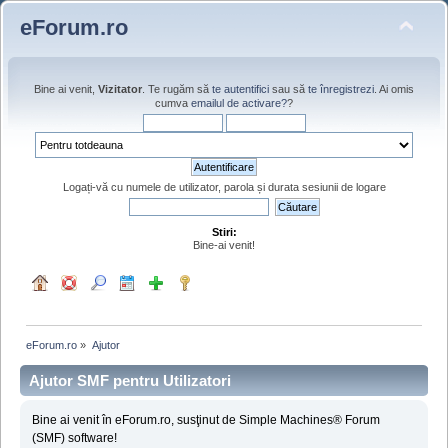
eForum.ro
Bine ai venit,
Vizitator
. Te rugăm să
te autentifici
sau să
te înregistrezi
. Ai omis
cumva
emailul de activare?
?
Logați-vă cu numele de utilizator, parola și durata sesiunii de logare
Stiri:
Bine-ai venit!
eForum.ro
»
Ajutor
Ajutor SMF pentru Utilizatori
Bine ai venit în eForum.ro, susţinut de Simple Machines® Forum
(SMF) software!