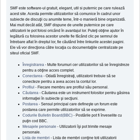
SMF este software-ul gratuit, elegant, util si puternic pe care rulează
acest site. Acesta permite utilizatorilor să comunice în cadrul unor
subiecte de discuţii cu anumite teme, într-o manieră bine organizată.
Mai mult decât atât, SMF dispune de unelte puternice pe care
utilizatorii le pot folosi oricând în avantajul lor. Puteţi obţine ajutor în
legătură cu folosirea acestor unelte fie făcând clic pe semnul de
întrebare aflat în dreptul lor, fie căutând între linkurile acestei pagini.
Ele vă vor direcţiona către locaţia cu documentaţiile centralizate pe
siteul oficial SMF.
Înregistrarea
- Multe forumuri cer utilizatorilor să se înregistreze
pentru a obţine acces complet.
Conectarea
- Odată înregistraţi, utilizatorii trebuie să se
conecteze pentru a avea acces la contul lor.
Profilul
- Fiecare membru are profilul său personal.
Căutarea
- Căutarea este un instrument folositor pentru găsirea
informaţiei în subiecte şi secţiuni.
Postarea
- Sensul principal care defineşte un forum este
postarea care permite utilizatorilor să se exprime.
Codurile Bulletin Board(BBC)
- Postările pot fi înveselite cu
puţin cod BBC.
Mesajele personale
- Utilizatorii îşi pot trimite mesaje
personale.
Lista de membri
- Lista de membri conţine toti utilizatorii