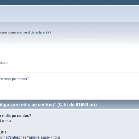
Ai omis cumva
emailul de activare?
?
strare
are redis pe centos7
nfigurare redis pe centos7 (Citit de 91684 ori)
re redis pe centos7
3 p.m. »
tils
po.net/enterprise/remi-release-7.rpm