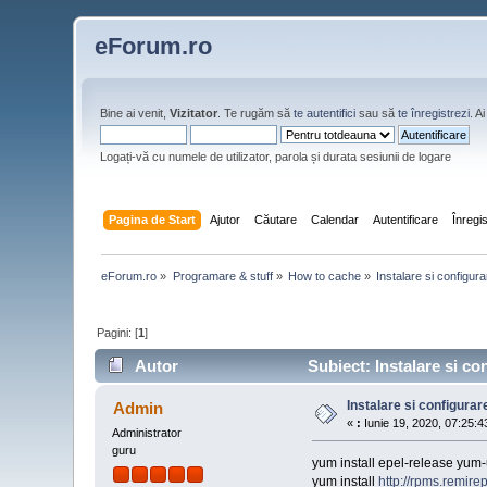
eForum.ro
Bine ai venit,
Vizitator
. Te rugăm să
te autentifici
sau să
te înregistrezi
. 
Logați-vă cu numele de utilizator, parola și durata sesiunii de logare
Pagina de Start
Ajutor
Căutare
Calendar
Autentificare
Înregi
eForum.ro
»
Programare & stuff
»
How to cache
»
Instalare si configur
Pagini: [
1
]
Autor
Subiect: Instalare si co
Instalare si configura
Admin
«
:
Iunie 19, 2020, 07:25:4
Administrator
guru
yum install epel-release yum-u
yum install
http://rpms.remire