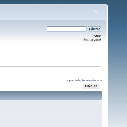
Stiri:
Bine-ai venit!
« precedentul
următorul »
TIPĂRIRE