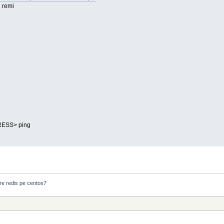
 remi
RESS> ping
are redis pe centos7