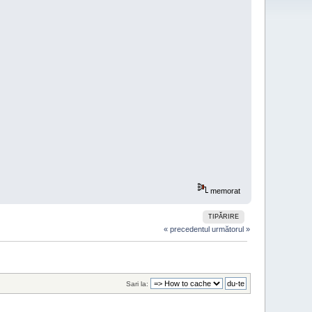
memorat
TIPĂRIRE
« precedentul
următorul »
Sari la: