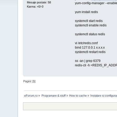
Mesaje postate: 58
yum-config-manager --enable
Karma: +0/-0
yum install redis
systemctl start redis
systemctl enable redis
systemctl status redis
vi /etc/redis.conf
bind 127.0.0.1 x.x.x.x
systemctl restart redis
ss -an | grep 6379
redis-cli -h <REDIS_IP_ADD
Pagini: [
1
]
eForum.ro
»
Programare & stuff
»
How to cache
»
Instalare si configur