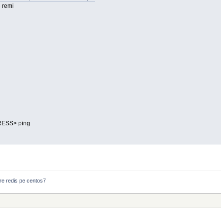
 remi
RESS> ping
are redis pe centos7