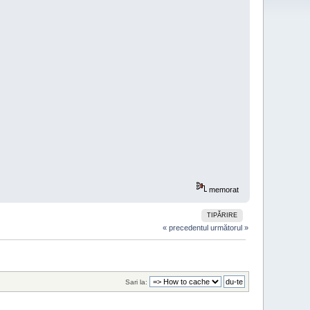
memorat
TIPĂRIRE
« precedentul
următorul »
Sari la: