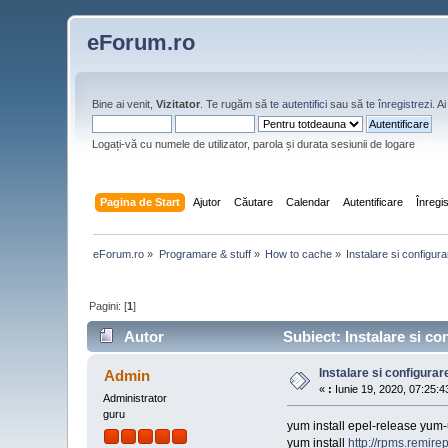
eForum.ro
Bine ai venit,
Vizitator
. Te rugăm să
te autentifici
sau să
te înregistrezi
. 
Logați-vă cu numele de utilizator, parola și durata sesiunii de logare
Pagina de Start
Ajutor
Căutare
Calendar
Autentificare
Înregi
eForum.ro
»
Programare & stuff
»
How to cache
»
Instalare si configur
Pagini: [
1
]
Autor
Subiect: Instalare si co
Instalare si configura
Admin
«
:
Iunie 19, 2020, 07:25:4
Administrator
guru
yum install epel-release yum-u
yum install
http://rpms.remire