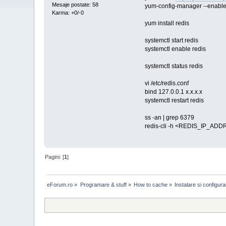
Mesaje postate: 58
yum-config-manager --enable
Karma: +0/-0
yum install redis
systemctl start redis
systemctl enable redis
systemctl status redis
vi /etc/redis.conf
bind 127.0.0.1 x.x.x.x
systemctl restart redis
ss -an | grep 6379
redis-cli -h <REDIS_IP_ADD
Pagini: [
1
]
eForum.ro
»
Programare & stuff
»
How to cache
»
Instalare si configur