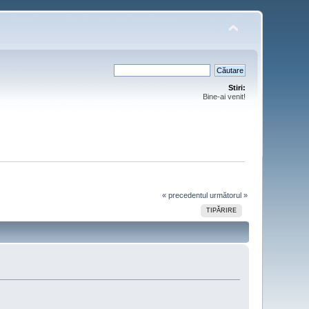
Stiri:
Bine-ai venit!
« precedentul
următorul »
TIPĂRIRE