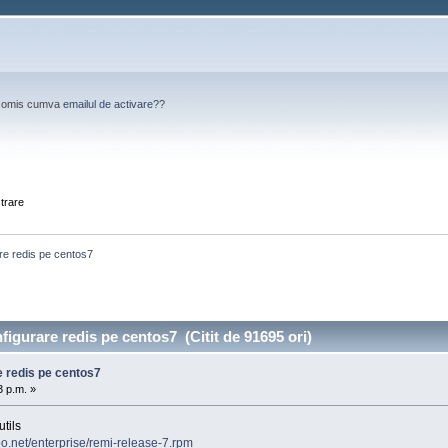
Ai omis cumva
emailul de activare?
?
strare
are redis pe centos7
nfigurare redis pe centos7 (Citit de 91695 ori)
re redis pe centos7
3 p.m. »
tils
po.net/enterprise/remi-release-7.rpm