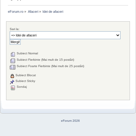
eForum.ro
»
Afaceri
»
Idei de afaceri
Sari la:
Subiect Normal
Subiect Fierbinte (Mai mult de 15 postări)
Subiect Foarte Fierbinte (Mai mult de 25 postări)
Subiect Blocat
Subiect Sticky
Sondaj
eForum 2026