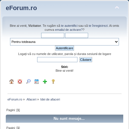
eForum.ro
Bine ai venit,
Vizitator
. Te rugăm să
te autentifici
sau să
te înregistrezi
. Ai omis
cumva
emailul de activare?
?
Logați-vă cu numele de utilizator, parola și durata sesiunii de logare
Stiri:
Bine-ai venit!
eForum.ro
»
Afaceri
»
Idei de afaceri
Pagini: [
1
]
Nu sunt mesaje...
Pagini: [
1
]