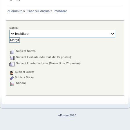
eForum.ro
»
Casa si Gradina
»
Imobiliare
Sari la:
Subiect Normal
Subiect Fierbinte (Mai mult de 15 postări)
Subiect Foarte Fierbinte (Mai mult de 25 postări)
Subiect Blocat
Subiect Sticky
Sondaj
eForum 2026