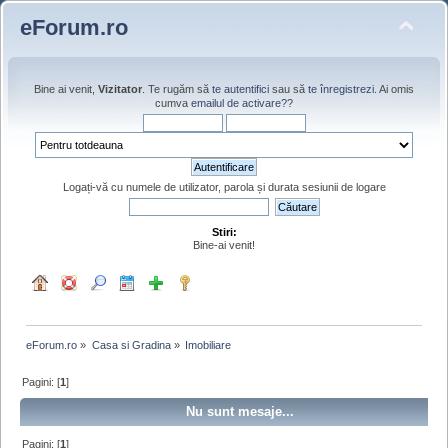
eForum.ro
Bine ai venit,
Vizitator
. Te rugăm să
te autentifici
sau să
te înregistrezi
. Ai omis
cumva
emailul de activare?
?
Logați-vă cu numele de utilizator, parola și durata sesiunii de logare
Stiri:
Bine-ai venit!
eForum.ro
»
Casa si Gradina
»
Imobiliare
Pagini: [
1
]
Nu sunt mesaje...
Pagini: [
1
]