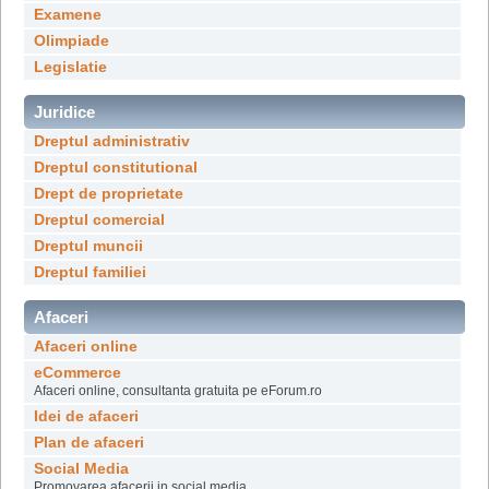
Examene
Olimpiade
Legislatie
Juridice
Dreptul administrativ
Dreptul constitutional
Drept de proprietate
Dreptul comercial
Dreptul muncii
Dreptul familiei
Afaceri
Afaceri online
eCommerce
Afaceri online, consultanta gratuita pe eForum.ro
Idei de afaceri
Plan de afaceri
Social Media
Promovarea afacerii in social media