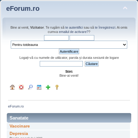
eForum.ro
Bine ai venit,
Vizitator
. Te rugăm să
te autentifici
sau să
te înregistrezi
. Ai omis
cumva
emailul de activare?
?
Logați-vă cu numele de utilizator, parola și durata sesiunii de logare
Stiri:
Bine-ai venit!
eForum.ro
Sanatate
Vaccinare
Depresia