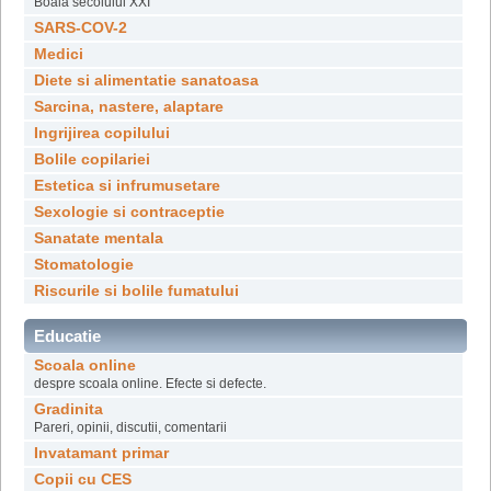
Boala secolului XXI
SARS-COV-2
Medici
Diete si alimentatie sanatoasa
Sarcina, nastere, alaptare
Ingrijirea copilului
Bolile copilariei
Estetica si infrumusetare
Sexologie si contraceptie
Sanatate mentala
Stomatologie
Riscurile si bolile fumatului
Educatie
Scoala online
despre scoala online. Efecte si defecte.
Gradinita
Pareri, opinii, discutii, comentarii
Invatamant primar
Copii cu CES