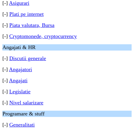
[-]
Asigurari
[-]
Plati pe internet
[-]
Piata valutara, Bursa
[-]
Cryptomonede, cryptocurrency
Angajati & HR
[-]
Discutii generale
[-]
Angajatori
[-]
Angajati
[-]
Legislatie
[-]
Nivel salarizare
Programare & stuff
[-]
Generalitati