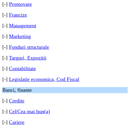
[-]
Promovare
[-]
Francize
[-]
Management
[-]
Marketing
[-]
Fonduri structurale
[-]
Targuri, Expozitii
[-]
Contabilitate
[-]
Legislatie economica, Cod Fiscal
Banci, finante
[-]
Credite
[-]
Cel|Cea mai bun(a)
[-]
Cariere