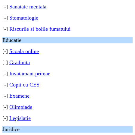
[-]
Sanatate mentala
[-]
Stomatologie
[-]
Riscurile si bolile fumatului
Educatie
[-]
Scoala online
[-]
Gradinita
[-]
Invatamant primar
[-]
Copii cu CES
[-]
Examene
[-]
Olimpiade
[-]
Legislatie
Juridice