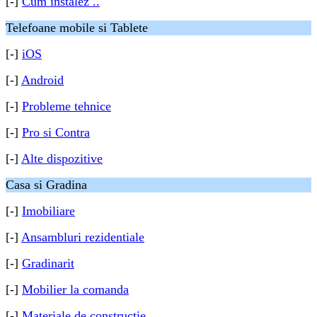
[-]
Cum instalez ..
Telefoane mobile si Tablete
[-]
iOS
[-]
Android
[-]
Probleme tehnice
[-]
Pro si Contra
[-]
Alte dispozitive
Casa si Gradina
[-]
Imobiliare
[-]
Ansambluri rezidentiale
[-]
Gradinarit
[-]
Mobilier la comanda
[-]
Materiale de constructie