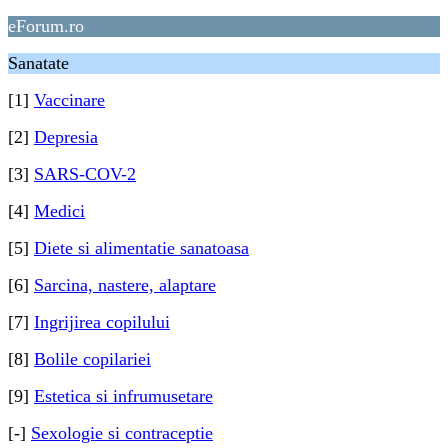
eForum.ro
Sanatate
[1]
Vaccinare
[2]
Depresia
[3]
SARS-COV-2
[4]
Medici
[5]
Diete si alimentatie sanatoasa
[6]
Sarcina, nastere, alaptare
[7]
Ingrijirea copilului
[8]
Bolile copilariei
[9]
Estetica si infrumusetare
[-]
Sexologie si contraceptie