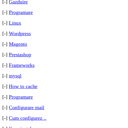
[-]
Gazduire
[-]
Programare
[-]
Linux
[-]
Wordpress
[-]
Magento
[-]
Prestashop
[-]
Frameworks
[-]
mysql
[-]
How to cache
[-]
Programare
[-]
Configurare mail
[-]
Cum configurez ..