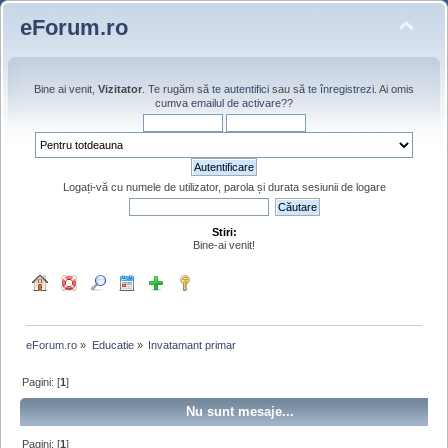
eForum.ro
Bine ai venit,
Vizitator
. Te rugăm să
te autentifici
sau să
te înregistrezi
. Ai omis
cumva
emailul de activare?
?
Logați-vă cu numele de utilizator, parola și durata sesiunii de logare
Stiri:
Bine-ai venit!
eForum.ro
»
Educatie
»
Invatamant primar
Pagini: [
1
]
Nu sunt mesaje...
Pagini: [
1
]