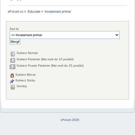
eForum.ro
»
Educatie
»
Invatamant primar
Sari la:
Subiect Normal
Subiect Fierbinte (Mai mult de 15 postări)
Subiect Foarte Fierbinte (Mai mult de 25 postări)
Subiect Blocat
Subiect Sticky
Sondaj
eForum 2026