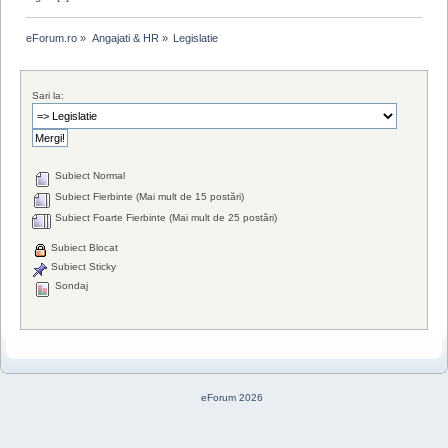
eForum.ro
»
Angajati & HR
»
Legislatie
Sari la:
Subiect Normal
Subiect Fierbinte (Mai mult de 15 postări)
Subiect Foarte Fierbinte (Mai mult de 25 postări)
Subiect Blocat
Subiect Sticky
Sondaj
eForum 2026