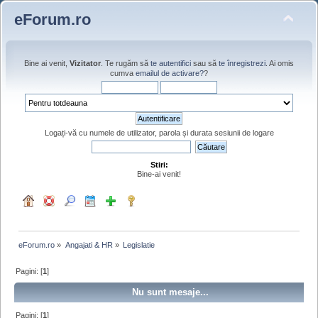
eForum.ro
Bine ai venit,
Vizitator
. Te rugăm să
te autentifici
sau să
te înregistrezi
. Ai omis
cumva
emailul de activare?
?
Logați-vă cu numele de utilizator, parola și durata sesiunii de logare
Stiri:
Bine-ai venit!
eForum.ro
»
Angajati & HR
»
Legislatie
Pagini: [
1
]
Nu sunt mesaje...
Pagini: [
1
]