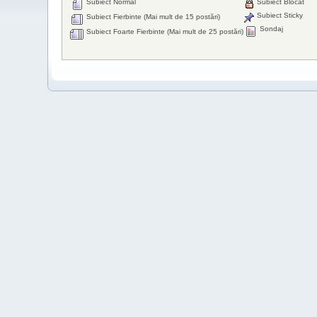
Subiect Normal
Subiect Blocat
Subiect Sticky
Subiect Fierbinte (Mai mult de 15 postări)
Sondaj
Subiect Foarte Fierbinte (Mai mult de 25 postări)