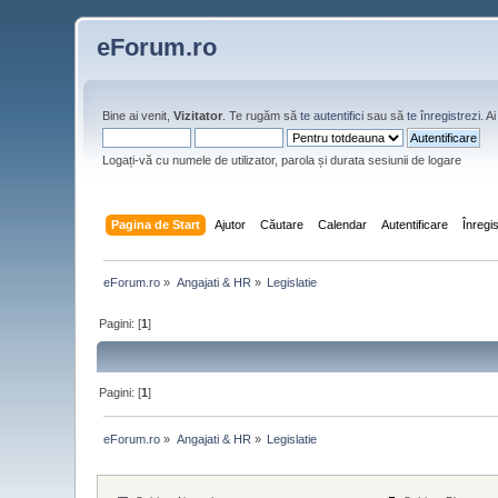
eForum.ro
Bine ai venit,
Vizitator
. Te rugăm să
te autentifici
sau să
te înregistrezi
. 
Logați-vă cu numele de utilizator, parola și durata sesiunii de logare
Pagina de Start
Ajutor
Căutare
Calendar
Autentificare
Înregi
eForum.ro
»
Angajati & HR
»
Legislatie
Pagini: [
1
]
Pagini: [
1
]
eForum.ro
»
Angajati & HR
»
Legislatie