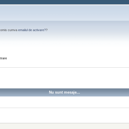
Ai omis cumva
emailul de activare?
?
strare
Nu sunt mesaje...