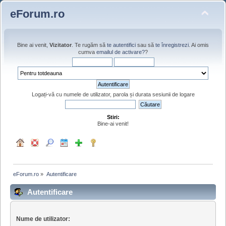
eForum.ro
Bine ai venit,
Vizitator
. Te rugăm să
te autentifici
sau să
te înregistrezi
. Ai omis
cumva
emailul de activare?
?
Logați-vă cu numele de utilizator, parola și durata sesiunii de logare
Stiri:
Bine-ai venit!
eForum.ro
»
Autentificare
Autentificare
Nume de utilizator: