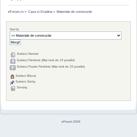
eForum.ro
»
Casa si Gradina
»
Materiale de constructie
Sari la:
Subiect Normal
Subiect Fierbinte (Mai mult de 15 postări)
Subiect Foarte Fierbinte (Mai mult de 25 postări)
Subiect Blocat
Subiect Sticky
Sondaj
eForum 2026