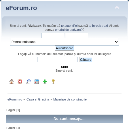
eForum.ro
Bine ai venit,
Vizitator
. Te rugăm să
te autentifici
sau să
te înregistrezi
. Ai omis
cumva
emailul de activare?
?
Logați-vă cu numele de utilizator, parola și durata sesiunii de logare
Stiri:
Bine-ai venit!
eForum.ro
»
Casa si Gradina
»
Materiale de constructie
Pagini: [
1
]
Nu sunt mesaje...
Pagini: [
1
]