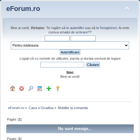
eForum.ro
Bine ai venit,
Vizitator
. Te rugăm să
te autentifici
sau să
te înregistrezi
. Ai omis
cumva
emailul de activare?
?
Logați-vă cu numele de utilizator, parola și durata sesiunii de logare
Stiri:
Bine-ai venit!
eForum.ro
»
Casa si Gradina
»
Mobilier la comanda
Pagini: [
1
]
Nu sunt mesaje...
Pagini: [
1
]