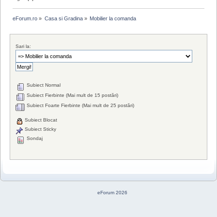
eForum.ro
»
Casa si Gradina
»
Mobilier la comanda
Sari la:
Subiect Normal
Subiect Fierbinte (Mai mult de 15 postări)
Subiect Foarte Fierbinte (Mai mult de 25 postări)
Subiect Blocat
Subiect Sticky
Sondaj
eForum 2026