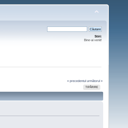
Stiri:
Bine-ai venit!
« precedentul
următorul »
TIPĂRIRE