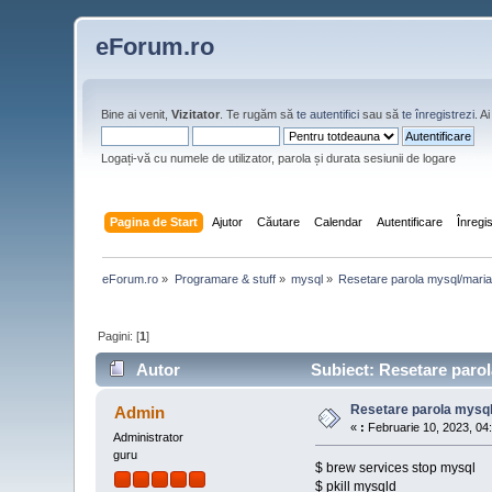
eForum.ro
Bine ai venit,
Vizitator
. Te rugăm să
te autentifici
sau să
te înregistrezi
. 
Logați-vă cu numele de utilizator, parola și durata sesiunii de logare
Pagina de Start
Ajutor
Căutare
Calendar
Autentificare
Înregi
eForum.ro
»
Programare & stuff
»
mysql
»
Resetare parola mysql/mar
Pagini: [
1
]
Autor
Subiect: Resetare parol
Resetare parola mysq
Admin
«
:
Februarie 10, 2023, 04:
Administrator
guru
$ brew services stop mysql
$ pkill mysqld