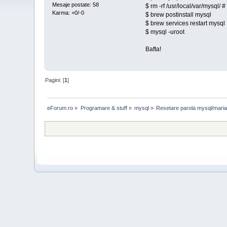
Mesaje postate: 58
$ rm -rf /usr/local/var/mysql/ 
Karma: +0/-0
$ brew postinstall mysql
$ brew services restart mysql
$ mysql -uroot
Bafta!
Pagini: [
1
]
eForum.ro
»
Programare & stuff
»
mysql
»
Resetare parola mysql/mar