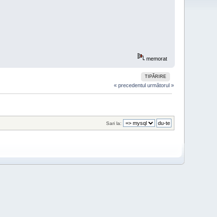
memorat
TIPĂRIRE
« precedentul
următorul »
Sari la: