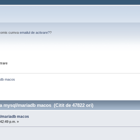
Ai omis cumva
emailul de activare?
?
strare
iadb macos
a mysql/mariadb macos (Citit de 47822 ori)
l/mariadb macos
42:49 p.m. »