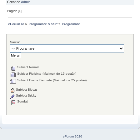
Creat de
Admin
Pagini: [
1
]
eForum.ro
»
Programare & stuff
»
Programare
Sari la:
Subiect Normal
Subiect Fierbinte (Mai mult de 15 postări)
Subiect Foarte Fierbinte (Mai mult de 25 postări)
Subiect Blocat
Subiect Sticky
Sondaj
eForum 2026