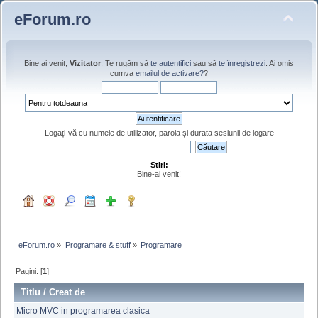
eForum.ro
Bine ai venit,
Vizitator
. Te rugăm să
te autentifici
sau să
te înregistrezi
. Ai omis
cumva
emailul de activare?
?
Logați-vă cu numele de utilizator, parola și durata sesiunii de logare
Stiri:
Bine-ai venit!
eForum.ro
»
Programare & stuff
»
Programare
Pagini: [
1
]
Titlu
/
Creat de
Micro MVC in programarea clasica