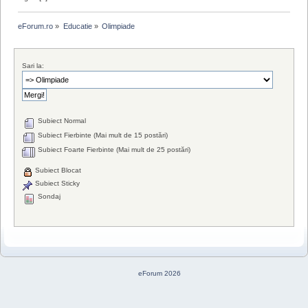
eForum.ro
»
Educatie
»
Olimpiade
Sari la:
Subiect Normal
Subiect Fierbinte (Mai mult de 15 postări)
Subiect Foarte Fierbinte (Mai mult de 25 postări)
Subiect Blocat
Subiect Sticky
Sondaj
eForum 2026