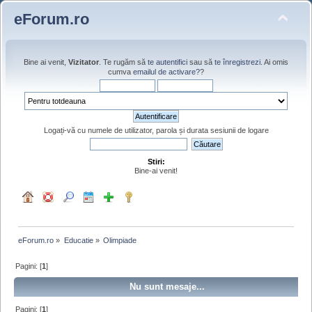
eForum.ro
Bine ai venit,
Vizitator
. Te rugăm să
te autentifici
sau să
te înregistrezi
. Ai omis
cumva
emailul de activare?
?
Logați-vă cu numele de utilizator, parola și durata sesiunii de logare
Stiri:
Bine-ai venit!
eForum.ro
»
Educatie
»
Olimpiade
Pagini: [
1
]
Nu sunt mesaje...
Pagini: [
1
]