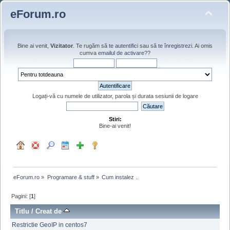
eForum.ro
Bine ai venit,
Vizitator
. Te rugăm să
te autentifici
sau să
te înregistrezi
. Ai omis
cumva
emailul de activare?
?
Logați-vă cu numele de utilizator, parola și durata sesiunii de logare
Stiri:
Bine-ai venit!
eForum.ro
»
Programare & stuff
»
Cum instalez ..
Pagini: [
1
]
Titlu
/
Creat de
Restrictie GeoIP in centos7