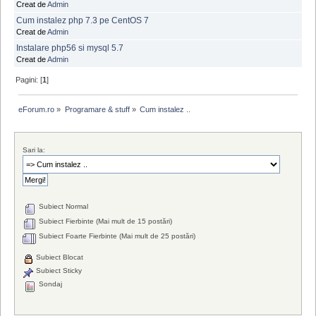
Creat de
Admin
Cum instalez php 7.3 pe CentOS 7
Creat de
Admin
Instalare php56 si mysql 5.7
Creat de
Admin
Pagini: [
1
]
eForum.ro
»
Programare & stuff
»
Cum instalez ..
Sari la:
Subiect Normal
Subiect Fierbinte (Mai mult de 15 postări)
Subiect Foarte Fierbinte (Mai mult de 25 postări)
Subiect Blocat
Subiect Sticky
Sondaj