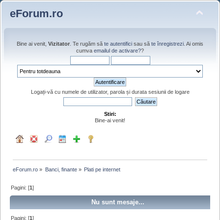
eForum.ro
Bine ai venit,
Vizitator
. Te rugăm să
te autentifici
sau să
te înregistrezi
. Ai omis
cumva
emailul de activare?
?
Logați-vă cu numele de utilizator, parola și durata sesiunii de logare
Stiri:
Bine-ai venit!
eForum.ro
»
Banci, finante
»
Plati pe internet
Pagini: [
1
]
Nu sunt mesaje...
Pagini: [
1
]