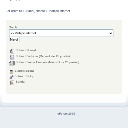
eForum.ro
»
Banci, finante
»
Plati pe internet
Sari la:
Subiect Normal
Subiect Fierbinte (Mai mult de 15 postări)
Subiect Foarte Fierbinte (Mai mult de 25 postări)
Subiect Blocat
Subiect Sticky
Sondaj
eForum 2026