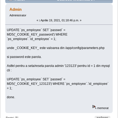
resetare parola in prestashop 1.7 din mysql cli (Citit de
Admin
55731 ori)
Administrator
«
:
Aprilie 19, 2021, 01:18:46 p.m. »
UPDATE `ps_employee` SET `passwd` =
MD5('_COOKIE_KEY_password') WHERE
`ps_employee`.`id_employee` = 1;
unde _COOKIE_KEY_ este valoarea din /app/config/parameters.php
si password este parola.
Astfel pentru a seta/reseta parola admin '123123' pentru id = 1 din mysql
cli :
UPDATE `ps_employee` SET `passwd` =
MD5('_COOKIE_KEY_123123') WHERE `ps_employee`.`id_employee`
= 1;
done.
memorat
Pagini: [
1
]