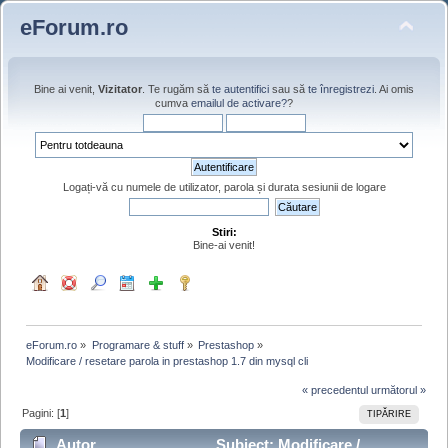
eForum.ro
Bine ai venit,
Vizitator
. Te rugăm să
te autentifici
sau să
te înregistrezi
. Ai omis
cumva
emailul de activare?
?
Logați-vă cu numele de utilizator, parola și durata sesiunii de logare
Stiri:
Bine-ai venit!
eForum.ro
»
Programare & stuff
»
Prestashop
»
Modificare / resetare parola in prestashop 1.7 din mysql cli
« precedentul
următorul »
Pagini: [
1
]
TIPĂRIRE
Autor
Subiect: Modificare /