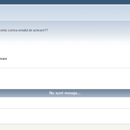
Ai omis cumva
emailul de activare?
?
strare
Nu sunt mesaje...