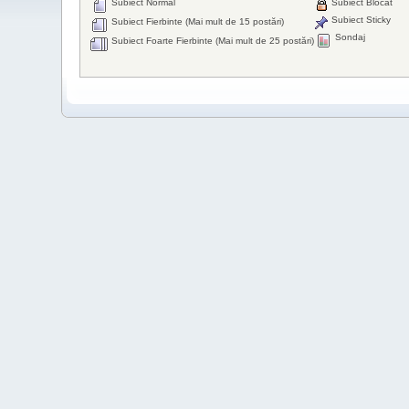
Subiect Normal
Subiect Blocat
Subiect Sticky
Subiect Fierbinte (Mai mult de 15 postări)
Sondaj
Subiect Foarte Fierbinte (Mai mult de 25 postări)