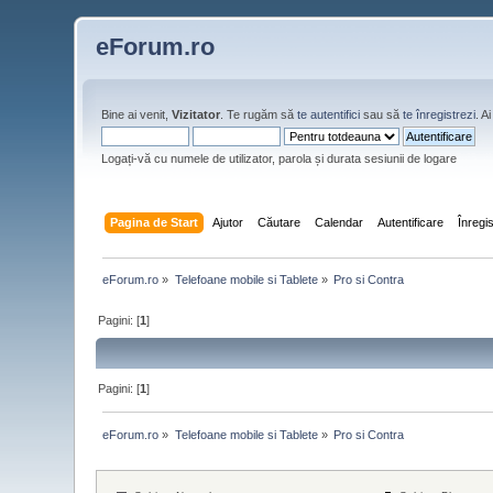
eForum.ro
Bine ai venit,
Vizitator
. Te rugăm să
te autentifici
sau să
te înregistrezi
. 
Logați-vă cu numele de utilizator, parola și durata sesiunii de logare
Pagina de Start
Ajutor
Căutare
Calendar
Autentificare
Înregi
eForum.ro
»
Telefoane mobile si Tablete
»
Pro si Contra
Pagini: [
1
]
Pagini: [
1
]
eForum.ro
»
Telefoane mobile si Tablete
»
Pro si Contra