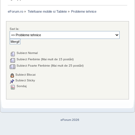
eForum.ro
»
Telefoane mobile si Tablete
»
Probleme tehnice
Sari la:
Subiect Normal
Subiect Fierbinte (Mai mult de 15 postări)
Subiect Foarte Fierbinte (Mai mult de 25 postări)
Subiect Blocat
Subiect Sticky
Sondaj
eForum 2026