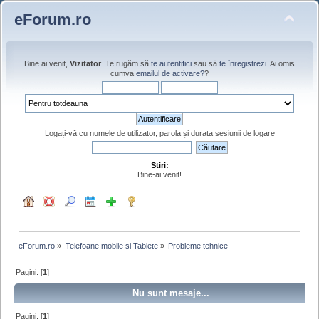
eForum.ro
Bine ai venit,
Vizitator
. Te rugăm să
te autentifici
sau să
te înregistrezi
. Ai omis
cumva
emailul de activare?
?
Logați-vă cu numele de utilizator, parola și durata sesiunii de logare
Stiri:
Bine-ai venit!
eForum.ro
»
Telefoane mobile si Tablete
»
Probleme tehnice
Pagini: [
1
]
Nu sunt mesaje...
Pagini: [
1
]