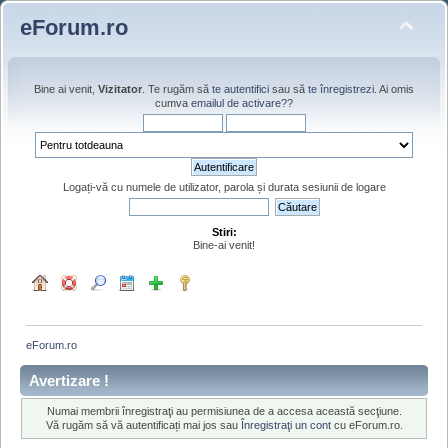
eForum.ro
Bine ai venit,
Vizitator
. Te rugăm să
te autentifici
sau să
te înregistrezi
. Ai omis
cumva
emailul de activare?
?
Logați-vă cu numele de utilizator, parola și durata sesiunii de logare
Stiri:
Bine-ai venit!
eForum.ro
Avertizare !
Numai membrii înregistraţi au permisiunea de a accesa această secţiune.
Vă rugăm să vă autentificați mai jos sau
Înregistraţi un cont
cu eForum.ro.