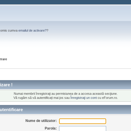
Ai omis cumva
emailul de activare?
?
strare
izare !
Numai membrii înregistraţi au permisiunea de a accesa această secţiune.
Vă rugăm să vă autentificați mai jos sau
Înregistraţi un cont
cu eForum.ro.
tentificare
Nume de utilizator:
Parola: