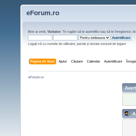
eForum.ro
Bine ai venit,
Vizitator
. Te rugăm să
te autentifici
sau să
te înregistrezi
. 
Logați-vă cu numele de utilizator, parola și durata sesiunii de logare
Pagina de Start
Ajutor
Căutare
Calendar
Autentificare
Înregi
eForum.ro
Avert
Au