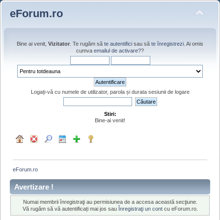
eForum.ro
Bine ai venit,
Vizitator
. Te rugăm să
te autentifici
sau să
te înregistrezi
. Ai omis
cumva
emailul de activare?
?
Logați-vă cu numele de utilizator, parola și durata sesiunii de logare
Stiri:
Bine-ai venit!
eForum.ro
Avertizare !
Numai membrii înregistraţi au permisiunea de a accesa această secţiune.
Vă rugăm să vă autentificați mai jos sau
Înregistraţi un cont
cu eForum.ro.