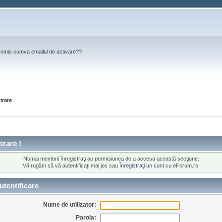
Ai omis cumva
emailul de activare?
?
strare
izare !
Numai membrii înregistraţi au permisiunea de a accesa această secţiune.
Vă rugăm să vă autentificați mai jos sau
Înregistraţi un cont
cu eForum.ro.
tentificare
Nume de utilizator:
Parola: