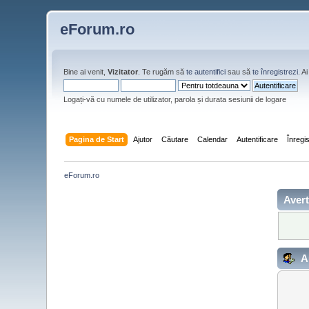
eForum.ro
Bine ai venit,
Vizitator
. Te rugăm să
te autentifici
sau să
te înregistrezi
. 
Logați-vă cu numele de utilizator, parola și durata sesiunii de logare
Pagina de Start
Ajutor
Căutare
Calendar
Autentificare
Înregi
eForum.ro
Avert
Au