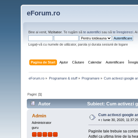
eForum.ro
Bine ai venit,
Vizitator
. Te rugăm să
te autentifici
sau să
te înregistrezi
. 
Logați-vă cu numele de utilizator, parola și durata sesiunii de logare
Pagina de Start
Ajutor
Căutare
Calendar
Autentificare
Înregi
eForum.ro
»
Programare & stuff
»
Programare
»
Cum activezi google an
Pagini: [
1
]
Autor
Subiect: Cum activezi go
Cum activezi google an
Admin
«
:
Iunie 30, 2020, 11:37:2
Administrator
guru
Paginile tale trebuie sa cont
Astfel ca ultima linie de la he