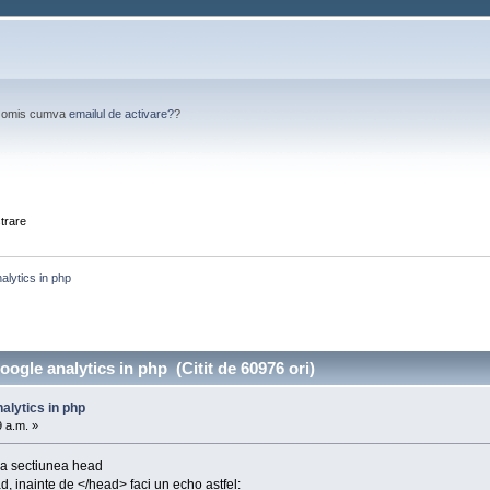
Ai omis cumva
emailul de activare?
?
strare
alytics in php
ogle analytics in php (Citit de 60976 ori)
alytics in php
9 a.m. »
ina sectiunea head
ad, inainte de </head> faci un echo astfel: