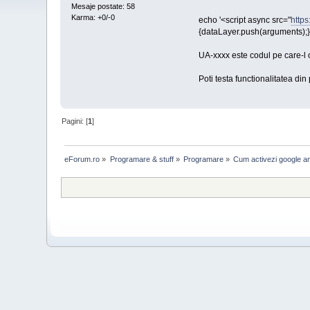
Mesaje postate: 58
Karma: +0/-0
echo '<script async src="
http
{dataLayer.push(arguments);} g
UA-xxxx este codul pe care-l o
Poti testa functionalitatea din
Pagini: [
1
]
eForum.ro
»
Programare & stuff
»
Programare
»
Cum activezi google an