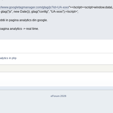
s://www.googletagmanager.com/gtag/js?id=UA-xxxx
"></script><script>window.dataLa
tag("js", new Date()); gtag("config", "UA-xxxx");</script>';
btii in pagina analytics din google.
 pagina analytics -> real time.
alytics in php
eForum 2026