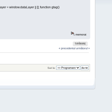
yer = window.dataLayer || []; function gtag()
memorat
TIPĂRIRE
« precedentul
următorul »
Sari la: