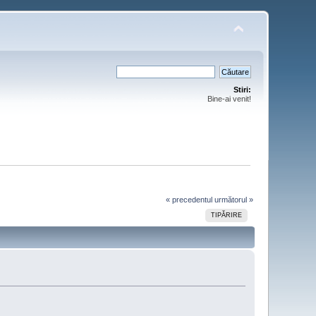
Stiri:
Bine-ai venit!
« precedentul
următorul »
TIPĂRIRE