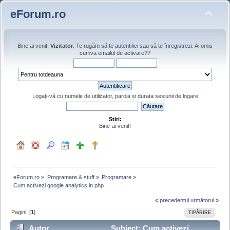
eForum.ro
Bine ai venit,
Vizitator
. Te rugăm să
te autentifici
sau să
te înregistrezi
. Ai omis
cumva
emailul de activare?
?
Logați-vă cu numele de utilizator, parola și durata sesiunii de logare
Stiri:
Bine-ai venit!
eForum.ro
»
Programare & stuff
»
Programare
»
Cum activezi google analytics in php
« precedentul
următorul »
Pagini: [
1
]
TIPĂRIRE
Autor
Subiect: Cum activezi