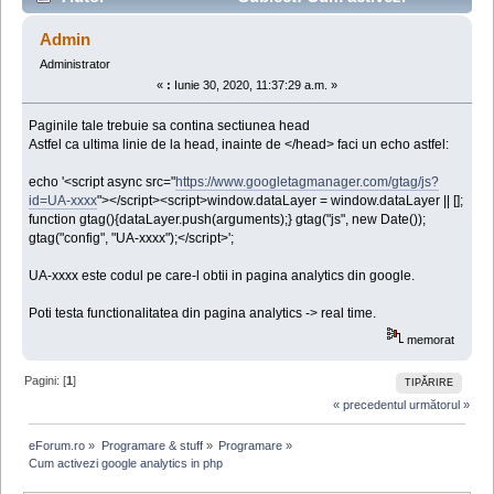
google analytics in php (Citit de 60970 ori)
Admin
Administrator
«
:
Iunie 30, 2020, 11:37:29 a.m. »
Paginile tale trebuie sa contina sectiunea head
Astfel ca ultima linie de la head, inainte de </head> faci un echo astfel:
echo '<script async src="
https://www.googletagmanager.com/gtag/js?
id=UA-xxxx
"></script><script>window.dataLayer = window.dataLayer || [];
function gtag(){dataLayer.push(arguments);} gtag("js", new Date());
gtag("config", "UA-xxxx");</script>';
UA-xxxx este codul pe care-l obtii in pagina analytics din google.
Poti testa functionalitatea din pagina analytics -> real time.
memorat
Pagini: [
1
]
TIPĂRIRE
« precedentul
următorul »
eForum.ro
»
Programare & stuff
»
Programare
»
Cum activezi google analytics in php