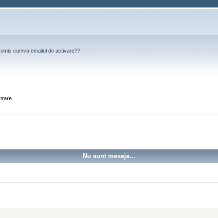
Ai omis cumva
emailul de activare?
?
strare
Nu sunt mesaje...