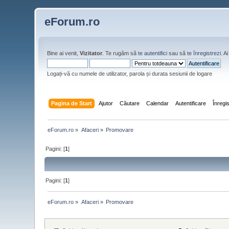
eForum.ro
Bine ai venit,
Vizitator
. Te rugăm să
te autentifici
sau să
te înregistrezi
. 
Logați-vă cu numele de utilizator, parola și durata sesiunii de logare
Pagina de Start
Ajutor
Căutare
Calendar
Autentificare
Înregi
eForum.ro
»
Afaceri
»
Promovare
Pagini: [
1
]
Pagini: [
1
]
eForum.ro
»
Afaceri
»
Promovare