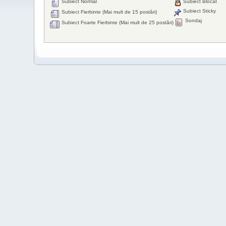
Subiect Normal
Subiect Blocat
Subiect Sticky
Subiect Fierbinte (Mai mult de 15 postări)
Sondaj
Subiect Foarte Fierbinte (Mai mult de 25 postări)