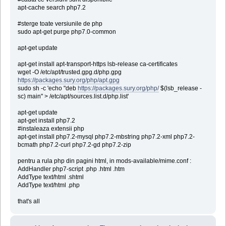
apt-cache search php7.2
#sterge toate versiunile de php
sudo apt-get purge php7.0-common
apt-get update
apt-get install apt-transport-https lsb-release ca-certificates
wget -O /etc/apt/trusted.gpg.d/php.gpg
https://packages.sury.org/php/apt.gpg
sudo sh -c 'echo "deb
https://packages.sury.org/php/
$(lsb_release -
sc) main" > /etc/apt/sources.list.d/php.list'
apt-get update
apt-get install php7.2
#instaleaza extensii php
apt-get install php7.2-mysql php7.2-mbstring php7.2-xml php7.2-
bcmath php7.2-curl php7.2-gd php7.2-zip
pentru a rula php din pagini html, in mods-available/mime.conf :
AddHandler php7-script .php .html .htm
AddType text/html .shtml
AddType text/html .php
that's all