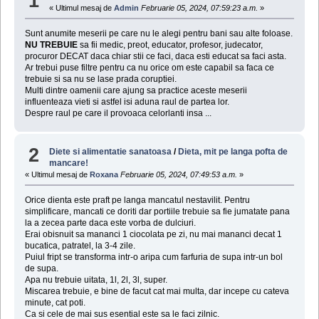
1
« Ultimul mesaj de
Admin
Februarie 05, 2024, 07:59:23 a.m.
»
Sunt anumite meserii pe care nu le alegi pentru bani sau alte foloase.
NU TREBUIE
sa fii medic, preot, educator, profesor, judecator,
procuror DECAT daca chiar stii ce faci, daca esti educat sa faci asta.
Ar trebui puse filtre pentru ca nu orice om este capabil sa faca ce
trebuie si sa nu se lase prada coruptiei.
Multi dintre oamenii care ajung sa practice aceste meserii
influenteaza vieti si astfel isi aduna raul de partea lor.
Despre raul pe care il provoaca celorlanti insa ...
2
Diete si alimentatie sanatoasa
/
Dieta, mit pe langa pofta de
mancare!
« Ultimul mesaj de
Roxana
Februarie 05, 2024, 07:49:53 a.m.
»
Orice dienta este praft pe langa mancatul nestavilit. Pentru
simplificare, mancati ce doriti dar portiile trebuie sa fie jumatate pana
la a zecea parte daca este vorba de dulciuri.
Erai obisnuit sa mananci 1 ciocolata pe zi, nu mai mananci decat 1
bucatica, patratel, la 3-4 zile.
Puiul fript se transforma intr-o aripa cum farfuria de supa intr-un bol
de supa.
Apa nu trebuie uitata, 1l, 2l, 3l, super.
Miscarea trebuie, e bine de facut cat mai multa, dar incepe cu cateva
minute, cat poti.
Ca si cele de mai sus esential este sa le faci zilnic.