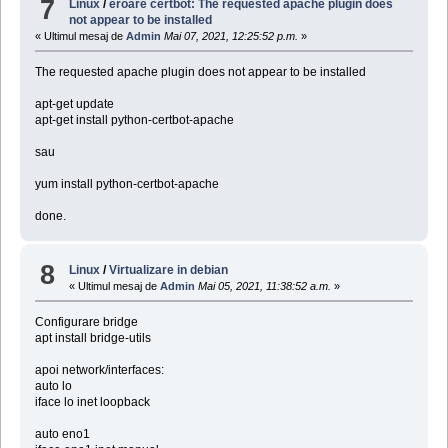
7
Linux
/
eroare certbot: The requested apache plugin does
not appear to be installed
« Ultimul mesaj de
Admin
Mai 07, 2021, 12:25:52 p.m.
»
The requested apache plugin does not appear to be installed
apt-get update
apt-get install python-certbot-apache
sau
yum install python-certbot-apache
done.
8
Linux
/
Virtualizare in debian
« Ultimul mesaj de
Admin
Mai 05, 2021, 11:38:52 a.m.
»
Configurare bridge
apt install bridge-utils
apoi network/interfaces:
auto lo
iface lo inet loopback
auto eno1