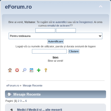
eForum.ro
Bine ai venit,
Vizitator
. Te rugăm să
te autentifici
sau să
te înregistrezi
. Ai omis
cumva
emailul de activare?
?
Logați-vă cu numele de utilizator, parola și durata sesiunii de logare
Stiri:
Bine-ai venit!
eForum.ro
»
Mesaje Recente
Mesaje Recente
Pagini: [
1
]
2
3
...
6
Medici
/
Medicii si ... alte meserii