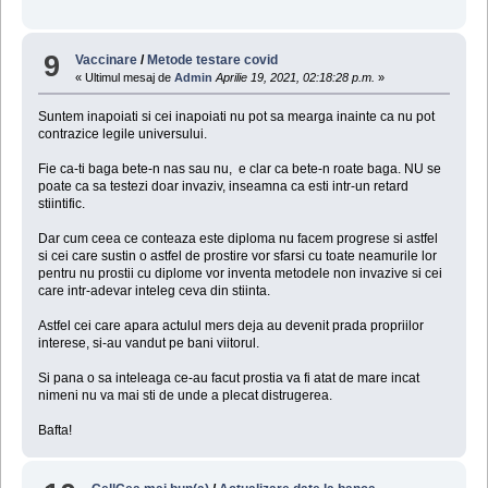
9
Vaccinare
/
Metode testare covid
« Ultimul mesaj de
Admin
Aprilie 19, 2021, 02:18:28 p.m.
»
Suntem inapoiati si cei inapoiati nu pot sa mearga inainte ca nu pot
contrazice legile universului.
Fie ca-ti baga bete-n nas sau nu, e clar ca bete-n roate baga. NU se
poate ca sa testezi doar invaziv, inseamna ca esti intr-un retard
stiintific.
Dar cum ceea ce conteaza este diploma nu facem progrese si astfel
si cei care sustin o astfel de prostire vor sfarsi cu toate neamurile lor
pentru nu prostii cu diplome vor inventa metodele non invazive si cei
care intr-adevar inteleg ceva din stiinta.
Astfel cei care apara actulul mers deja au devenit prada propriilor
interese, si-au vandut pe bani viitorul.
Si pana o sa inteleaga ce-au facut prostia va fi atat de mare incat
nimeni nu va mai sti de unde a plecat distrugerea.
Bafta!