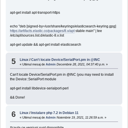
apt-get install apt-transport-https
echo "deb [signed-by=/usr/share/keyrings/elasticsearch-keyring.gpg]
https://artifacts.elastic.co/packages/8.x/apt
stable main" | tee
/etc/apt/sources.list.d/elastic-8.x.list
apt-get update && apt-get install elasticsearch
5
Linux
/
Can't locate Device/SerialPort.pm in @INC
« Ultimul mesaj de
Admin
Decembrie 28, 2021, 04:37:40 p.m.
»
Can't locate Device/SerialPort.pm in @INC (you may need to install
the Device::SerialPort module
apt-get install libdevice-serialport-perl
&& Done!
6
Linux
/
Instalare php 7.2 in Debian 11
« Ultimul mesaj de
Admin
Noiembrie 19, 2021, 11:26:59 a.m.
»
#cauta ce versiuni sunt disponibile