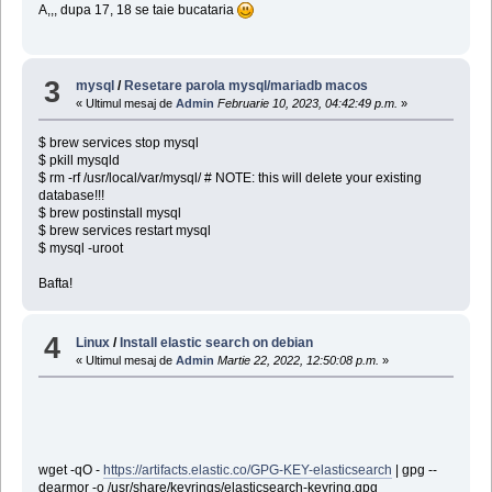
A,,, dupa 17, 18 se taie bucataria
3
mysql
/
Resetare parola mysql/mariadb macos
« Ultimul mesaj de
Admin
Februarie 10, 2023, 04:42:49 p.m.
»
$ brew services stop mysql
$ pkill mysqld
$ rm -rf /usr/local/var/mysql/ # NOTE: this will delete your existing
database!!!
$ brew postinstall mysql
$ brew services restart mysql
$ mysql -uroot
Bafta!
4
Linux
/
Install elastic search on debian
« Ultimul mesaj de
Admin
Martie 22, 2022, 12:50:08 p.m.
»
wget -qO -
https://artifacts.elastic.co/GPG-KEY-elasticsearch
| gpg --
dearmor -o /usr/share/keyrings/elasticsearch-keyring.gpg