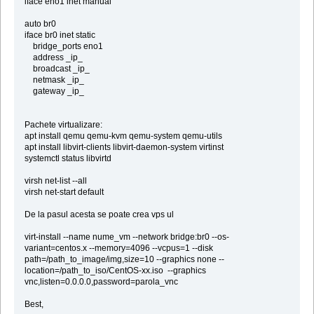
iface eno1 inet manual
auto br0
iface br0 inet static
bridge_ports eno1
address _ip_
broadcast _ip_
netmask _ip_
gateway _ip_
Pachete virtualizare:
apt install qemu qemu-kvm qemu-system qemu-utils
apt install libvirt-clients libvirt-daemon-system virtinst
systemctl status libvirtd
virsh net-list --all
virsh net-start default
De la pasul acesta se poate crea vps ul
virt-install --name nume_vm --network bridge:br0 --os-
variant=centos.x --memory=4096 --vcpus=1 --disk
path=/path_to_image/img,size=10 --graphics none --
location=/path_to_iso/CentOS-xx.iso --graphics
vnc,listen=0.0.0.0,password=parola_vnc
Best,