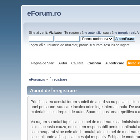
eForum.ro
Bine ai venit,
Vizitator
. Te rugăm să
te autentifici
sau să
te înregistrezi
. 
Logați-vă cu numele de utilizator, parola și durata sesiunii de logare
Pagina de Start
Ajutor
Căutare
Calendar
Autentificare
Înregis
eForum.ro
»
Înregistrare
Acord de Înregistrare
Prin folosirea acestui forum sunteti de acord sa nu postati niciun m
unei persoane, sau care incalca orice lege internationala. De ase
materialului cu drepturi de autor. Spam-ul, postarea repetitiva a a
Va rugam sa notati faptul ca echipei de moderare si administrator
si, din aceasta cauza, nu suntem responsabili pentru continutul a
si nu neaparat si pe cele ale forumului, ale echipei de moderare
sectiunii unde a fost postat mesajul respectiv. Echipa de moderar