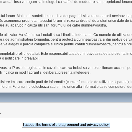
manual, insa va rugam sa intelegeti ca staff-ul de moderare sau proprietarul forum
ui forum. Mai mult, sunteti de acord sa despagubiti si sa recunoasteti nevinovatia pr
De asemenea proprietarii acestui forum isi rezerva dreptul de a oferi orice date de 
care au aparut din cauza utilizarii forumului de catre dumneavoastra.
e utilizator. Va sfatuim sa-l notati si sa-l tineti la indemana. Cu numele de utilizat
ra de administratorii forumului, pentru protectia dumneavoastra si din motive de v
sa va alegeti o parola complexa si unica pentru contul dumneavoastra, pentru a prev
 completati profilul detaliat. Este responsabilitatea dumneavoastra de a prezenta info
 o notificare in prealabil.
astra IP este inregistrata, in cazul in care va trebui sa va restrictionam accesul 
ti incalca in mod flagrant si deliberat prezenta intelegere.
siere text care contin parti de informatie (cum ar fi numele de utilizator si parola)
e forum. Forumul nu colecteaza sau trimite orice alta informatie catre computerul 
.