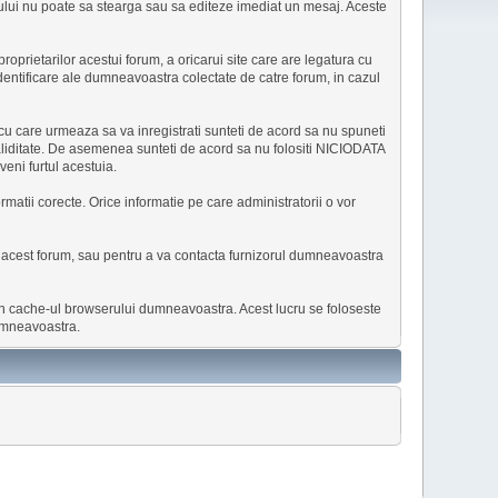
ului nu poate sa stearga sau sa editeze imediat un mesaj. Aceste
oprietarilor acestui forum, a oricarui site care are legatura cu
identificare ale dumneavoastra colectate de catre forum, in cazul
or cu care urmeaza sa va inregistrati sunteti de acord sa nu spuneti
aliditate. De asemenea sunteti de acord sa nu folositi NICIODATA
eni furtul acestuia.
rmatii corecte. Orice informatie pe care administratorii o vor
pe acest forum, sau pentru a va contacta furnizorul dumneavoastra
, in cache-ul browserului dumneavoastra. Acest lucru se foloseste
dumneavoastra.