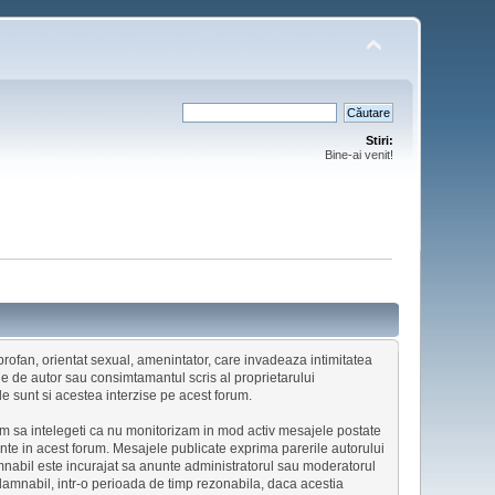
Stiri:
Bine-ai venit!
, profan, orientat sexual, amenintator, care invadeaza intimitatea
le de autor sau consimtamantul scris al proprietarului
ile sunt si acestea interzise pe acest forum.
gam sa intelegeti ca nu monitorizam in mod activ mesajele postate
ente in acest forum. Mesajele publicate exprima parerile autorului
mnabil este incurajat sa anunte administratorul sau moderatorul
ndamnabil, intr-o perioada de timp rezonabila, daca acestia