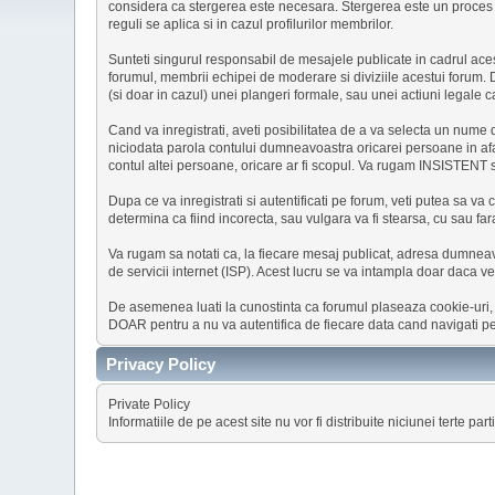
considera ca stergerea este necesara. Stergerea este un proces 
reguli se aplica si in cazul profilurilor membrilor.
Sunteti singurul responsabil de mesajele publicate in cadrul acest
forumul, membrii echipei de moderare si diviziile acestui forum. 
(si doar in cazul) unei plangeri formale, sau unei actiuni legale 
Cand va inregistrati, aveti posibilitatea de a va selecta un nume d
niciodata parola contului dumneavoastra oricarei persoane in afa
contul altei persoane, oricare ar fi scopul. Va rugam INSISTENT 
Dupa ce va inregistrati si autentificati pe forum, veti putea sa va
determina ca fiind incorecta, sau vulgara va fi stearsa, cu sau fara
Va rugam sa notati ca, la fiecare mesaj publicat, adresa dumneavo
de servicii internet (ISP). Acest lucru se va intampla doar daca ve
De asemenea luati la cunostinta ca forumul plaseaza cookie-uri, fi
DOAR pentru a nu va autentifica de fiecare data cand navigati p
Privacy Policy
Private Policy
Informatiile de pe acest site nu vor fi distribuite niciunei terte parti