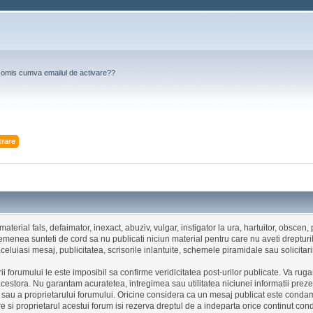
Ai omis cumva
emailul de activare?
?
trare
aterial fals, defaimator, inexact, abuziv, vulgar, instigator la ura, hartuitor, obscen
menea sunteti de cord sa nu publicati niciun material pentru care nu aveti drepturi
celuiasi mesaj, publicitatea, scrisorile inlantuite, schemele piramidale sau solicitar
ii forumului le este imposibil sa confirme veridicitatea post-urilor publicate. Va ru
cestora. Nu garantam acuratetea, intregimea sau utilitatea niciunei informatii prez
, sau a proprietarului forumului. Oricine considera ca un mesaj publicat este conda
e si proprietarul acestui forum isi rezerva dreptul de a indeparta orice continut co