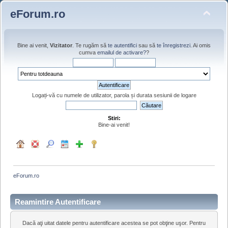
eForum.ro
Bine ai venit,
Vizitator
. Te rugăm să
te autentifici
sau să
te înregistrezi
. Ai omis
cumva
emailul de activare?
?
Logați-vă cu numele de utilizator, parola și durata sesiunii de logare
Stiri:
Bine-ai venit!
eForum.ro
Reamintire Autentificare
Dacă aţi uitat datele pentru autentificare acestea se pot obţine uşor. Pentru